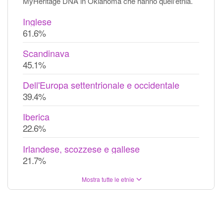
MyHeritage DNA in Oklahoma che hanno quell'etnia.
Inglese
61.6%
Scandinava
45.1%
Dell'Europa settentrionale e occidentale
39.4%
Iberica
22.6%
Irlandese, scozzese e gallese
21.7%
Mostra tutte le etnie