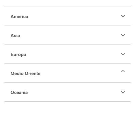
America
Asia
Europa
Medio Oriente
Arabia Saudita
Oceania
Bahrain
Cipro
Egitto
Emirati Arabi Uniti
Giordania