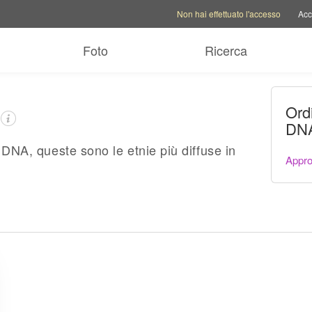
Opzioni account
Opzioni di aiuto
Cambia
Non hai effettuato l'accesso
Acc
Foto
Ricerca
Ordi
DN
e DNA, queste sono le etnie più diffuse in
Appro