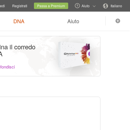
 sito di famiglia
Sito attuale
Cambia lingua
edi
Registrati
Passa a Premium
Aiuto
Italiano
DNA
Aiuto
na il corredo
A
fondisci