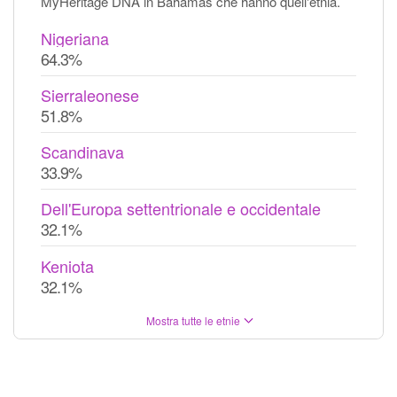
MyHeritage DNA in Bahamas che hanno quell'etnia.
Nigeriana
64.3%
Sierraleonese
51.8%
Scandinava
33.9%
Dell'Europa settentrionale e occidentale
32.1%
Keniota
32.1%
Mostra tutte le etnie