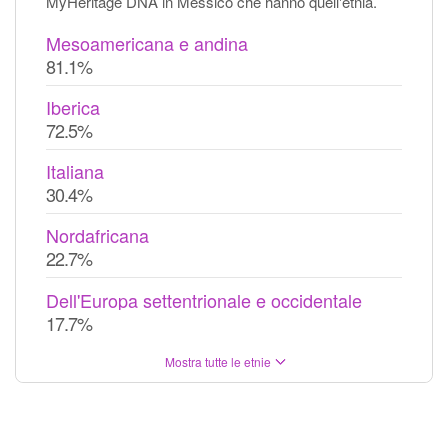
MyHeritage DNA in Messico che hanno quell'etnia.
Mesoamericana e andina
81.1%
Iberica
72.5%
Italiana
30.4%
Nordafricana
22.7%
Dell'Europa settentrionale e occidentale
17.7%
Mostra tutte le etnie